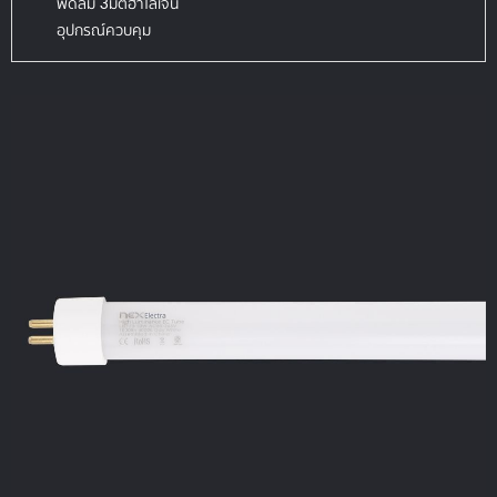
พัดลม 3มิติฮาโลเจน
อุปกรณ์ควบคุม