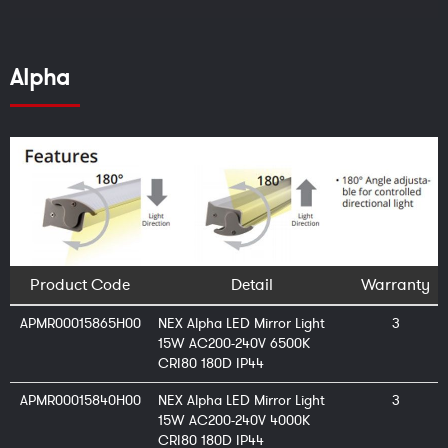
Alpha
Product Code
Detail
Warranty
APMR00015865H00
NEX Alpha LED Mirror Light
3
15W AC200-240V 6500K
CRI80 180D IP44
APMR00015840H00
NEX Alpha LED Mirror Light
3
15W AC200-240V 4000K
CRI80 180D IP44