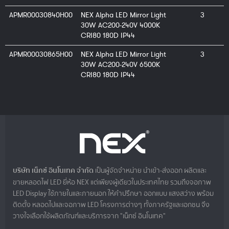
APMR00030840H00
NEX Alpha LED Mirror Light
3
30W AC200-240V 4000K
CRI80 180D IP44
APMR00030865H00
NEX Alpha LED Mirror Light
3
30W AC200-240V 6500K
CRI80 180D IP44
บริษัท เน็กซ์ อินโนเทค จำกัด
เป็นผู้จัดจำหน่าย นำเข้า-ส่งออก ผลิตและ
ขายหลอดไฟ LED ยี่ห้อ NEX แต่เพียงผู้เดียวในประเทศไทย รวมถึงจอภาพ
LED Display ใช้ภายในและภายนอก ให้คำปรึกษา ออกแบบ แสงสว่าง พร้อม
ติดตั้ง หลอดไปและจอภาพ LED โครงการต่างๆ ทั้งภาครัฐและเอกชน จึง
วางใจเลือกใช้ผลิตภัณฑ์และบริการจาก "เน็กซ์ อินโนเทค"