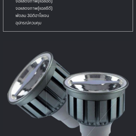
จอแสดงภาพ(แอลอีดี)
จอแสดงภาพ(แอลซีดี)
พัดลม 3มิติฮาโลเจน
อุปกรณ์ควบคุม